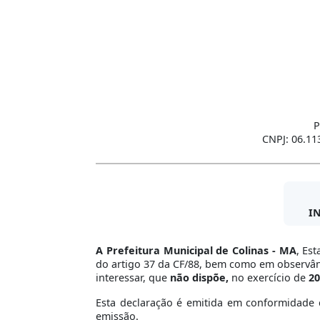
P
CNPJ: 06.113
I
A Prefeitura Municipal de Colinas - MA
, Es
do artigo 37 da CF/88, bem como em observânci
interessar, que
não dispõe,
no exercício de
20
Esta declaração é emitida em conformidade c
emissão.