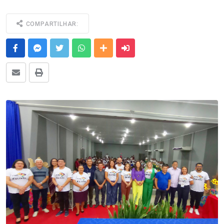
COMPARTILHAR:
Facebook
Messenger
Twitter
Whatsapp
Outras Mídias
Enviar para um amigo
E-mail
Imprimir