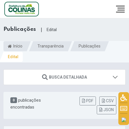
Publicações
|
Edital
Início
Transparência
Publicações
Edital
BUSCA DETALHADA
publicações
0
PDF
CSV
encontradas
JSON