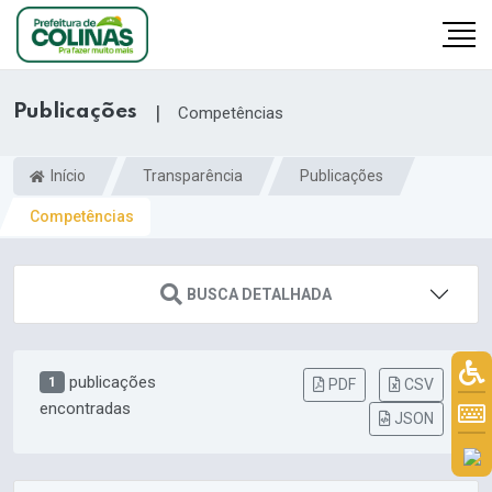
Publicações
|
Competências
Início
Transparência
Publicações
Competências
BUSCA DETALHADA
publicações
1
PDF
CSV
encontradas
JSON