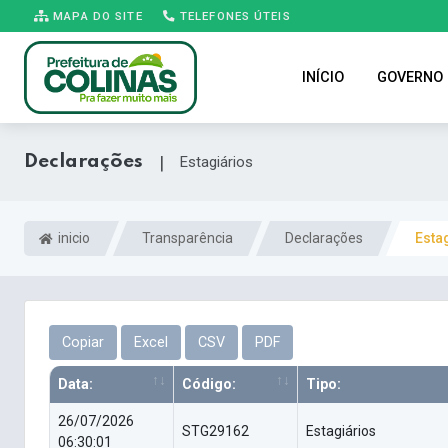
MAPA DO SITE
TELEFONES ÚTEIS
INÍCIO
GOVERNO
Declarações
|
Estagiários
inicio
Transparência
Declarações
Esta
Copiar
Excel
CSV
PDF
Data:
Código:
Tipo:
26/07/2026
STG29162
Estagiários
06:30:01