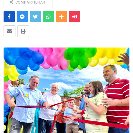
COMPARTILHAR:
Facebook
Messenger
Twitter
Whatsapp
Outras Mídias
Enviar para um amigo
E-mail
Imprimir