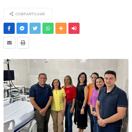
COMPARTILHAR:
Facebook
Messenger
Twitter
Whatsapp
Outras Mídias
Enviar para um amigo
E-mail
Imprimir