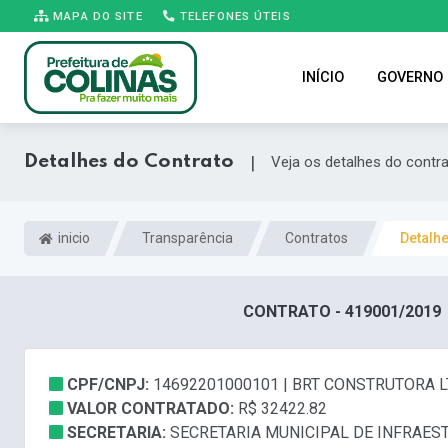
MAPA DO SITE
TELEFONES ÚTEIS
INÍCIO
GOVERNO
Detalhes do Contrato
|
Veja os detalhes do contr
inicio
Transparência
Contratos
Detalh
CONTRATO - 419001/2019
CPF/CNPJ:
14692201000101 | BRT CONSTRUTORA L
VALOR CONTRATADO:
R$ 32422.82
SECRETARIA:
SECRETARIA MUNICIPAL DE INFRAES