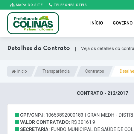
MAPA DO SITE
TELEFONES ÚTEIS
INÍCIO
GOVERNO
Detalhes do Contrato
|
Veja os detalhes do contr
inicio
Transparência
Contratos
Detalh
CONTRATO - 212/2017
CPF/CNPJ:
10653892000183 | GRAN MEDH - DIST
VALOR CONTRATADO:
R$ 30161.9
SECRETARIA:
FUNDO MUNICIPAL DE SAÚDE DE COL