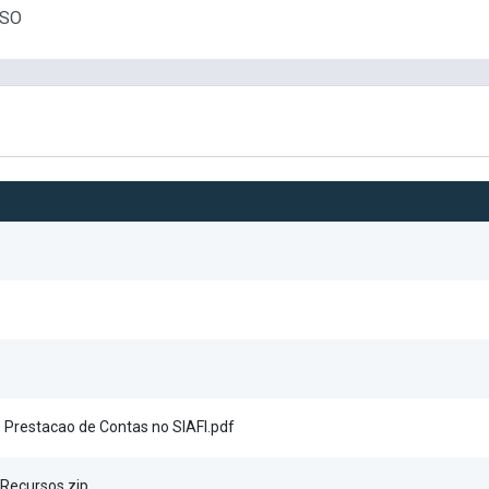
OSO
 Prestacao de Contas no SIAFI.pdf
 Recursos.zip