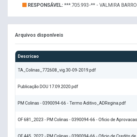
RESPONSÁVEL:
***.705.993-** - VALMIRA BARR
Arquivos disponíveis
Descricao
TA_Colinas_772608_vig.30-09-2019.pdf
Publicação DOU 17.09.2020.pdf
PM Colinas - 0390094-66 - Termo Aditivo_ADRegina.pdf
OF 681_2023 - PM Colinas - 0390094-66 - Oficio de Aprovacao
OF 445_2022 - PM Colinas - 0390094-66 - Oficio de Credito de