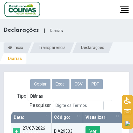
Declarações
|
Diárias
inicio
Transparência
Declarações
Diárias
Copiar
Excel
CSV
PDF
Tipo
Pesquisar
Data:
Código:
Visualizar:
27/07/2026
Ver
DIA29503