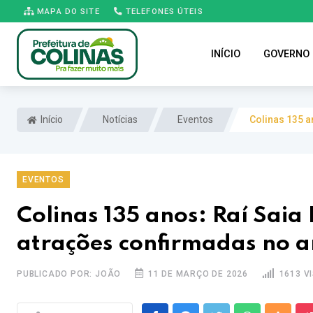
MAPA DO SITE
TELEFONES ÚTEIS
INÍCIO
GOVERNO
Início
Notícias
Eventos
Colinas 135 a
EVENTOS
Colinas 135 anos: Raí Saia
atrações confirmadas no a
PUBLICADO POR: JOÃO
11 DE MARÇO DE 2026
1613 V