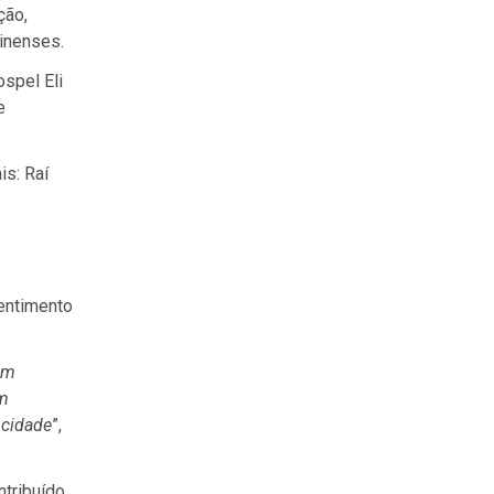
ção,
inenses.
spel Eli
e
is: Raí
sentimento
om
um
 cidade
”,
ntribuído