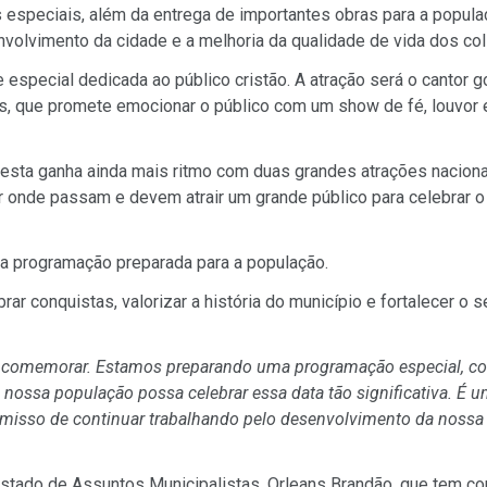
especiais, além da entrega de importantes obras para a popula
olvimento da cidade e a melhoria da qualidade de vida dos col
special dedicada ao público cristão. A atração será o cantor go
, que promete emocionar o público com um show de fé, louvor 
 a festa ganha ainda mais ritmo com duas grandes atrações naciona
or onde passam e devem atrair um grande público para celebrar o
da programação preparada para a população.
r conquistas, valorizar a história do município e fortalecer o 
a comemorar. Estamos preparando uma programação especial, c
nossa população possa celebrar essa data tão significativa. É 
omisso de continuar trabalhando pelo desenvolvimento da nossa
Estado de Assuntos Municipalistas, Orleans Brandão, que tem co