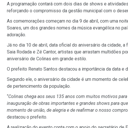
A programação contará com dois dias de shows e atividades 
reforçando o compromisso da gestão municipal com o desenv
As comemorações começam no dia 9 de abril, com uma noite e
Soares, um dos grandes nomes da música evangélica no país
adoração.
Já no dia 10 de abril, data oficial do aniversário da cidade,
Saia Rodada e Zé Cantor, artistas que arrastam multidões p
aniversário de Colinas em grande estilo.
O prefeito Renato Santos destacou a importância da data e 
Segundo ele, o aniversário da cidade é um momento de celebra
de pertencimento da população.
“
Colinas chega aos seus 135 anos com muitos motivos par
inauguração de obras importantes e grandes shows para que 
momento de união, de alegria e de reafirmar o nosso compr
destacou o prefeito.
A realização do evento conta com o apoio do secretário de 