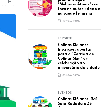
promove ação
E-mail
Imprimir
“Mulheres Ativas” com
foco no autocuidado e
na saúde feminina
28/05/2026
ESPORTE
Colinas 135 anos:
Inscrições abertas
para a "Corrida de
Colinas 5km" em
celebração ao
aniversário da cidade
03/04/2026
EVENTOS
Colinas 135 anos: Raí
Saia Rodada e Zé