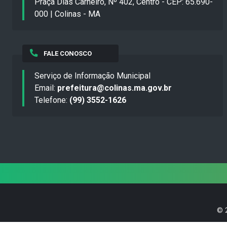
Praça Dias Carneiro, Nº 402, Centro - CEP: 65.690-
000 | Colinas - MA
FALE CONOSCO
Serviço de Informação Municipal
Email:
prefeitura@colinas.ma.gov.br
Telefone:
(99) 3552-1626
©