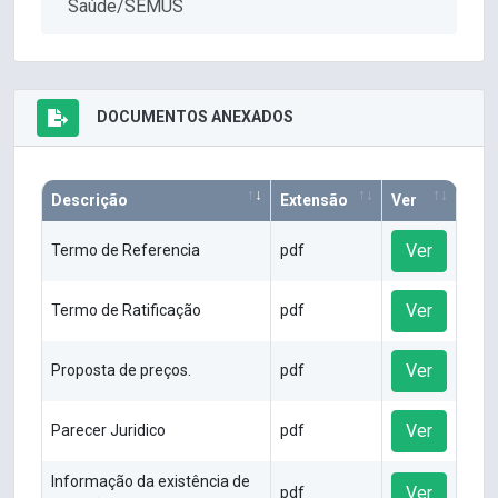
Saúde/SEMUS
DOCUMENTOS ANEXADOS
Descrição
Extensão
Ver
Ver
Termo de Referencia
pdf
Ver
Termo de Ratificação
pdf
Ver
Proposta de preços.
pdf
Ver
Parecer Juridico
pdf
Informação da existência de
Ver
pdf