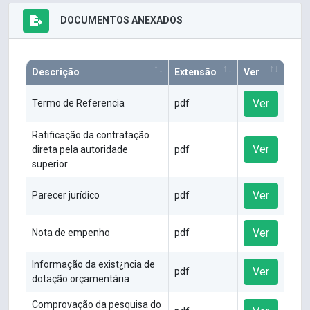
DOCUMENTOS ANEXADOS
Descrição
Extensão
Ver
Ver
Termo de Referencia
pdf
Ratificação da contratação
Ver
direta pela autoridade
pdf
superior
Ver
Parecer jurídico
pdf
Ver
Nota de empenho
pdf
Informação da exist¿ncia de
Ver
pdf
dotação orçamentária
Comprovação da pesquisa do