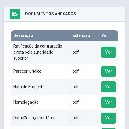
DOCUMENTOS ANEXADOS
Descrição
Extensão
Ver
Ratificação da contratação
Ver
direta pela autoridade
pdf
superior
Ver
Parecer jurídico
pdf
Ver
Nota de Empenho
pdf
Ver
Homologação.
pdf
Ver
Dotação orçamentária
pdf