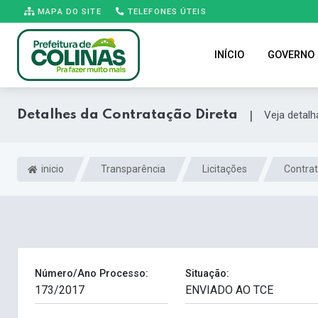
MAPA DO SITE
TELEFONES ÚTEIS
INÍCIO
GOVERNO
Detalhes da Contratação Direta
|
Veja detal
inicio
Transparência
Licitações
Contrat
Número/Ano Processo:
Situação: