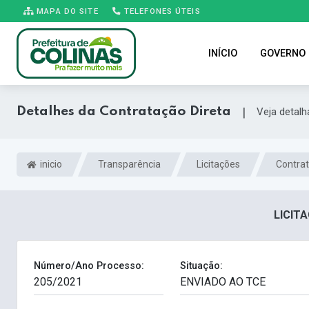
MAPA DO SITE
TELEFONES ÚTEIS
INÍCIO
GOVERNO
Detalhes da Contratação Direta
|
Veja detal
inicio
Transparência
Licitações
Contrat
LICITA
Número/Ano Processo:
Situação: