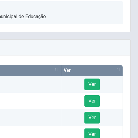
municipal de Educação
Ver
Ver
Ver
Ver
Ver