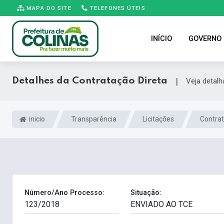
MAPA DO SITE
TELEFONES ÚTEIS
INÍCIO
GOVERNO
Detalhes da Contratação Direta
|
Veja detal
inicio
Transparência
Licitações
Contrat
Número/Ano Processo:
Situação: