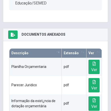
Educação/SEMED
DOCUMENTOS ANEXADOS
Descrição
Extensão
Ver
Planilha Orçamentaria
pdf
Ver
Parecer Juridico
pdf
Ver
Informação da exist¿ncia de
pdf
dotação orçamentária
Ver