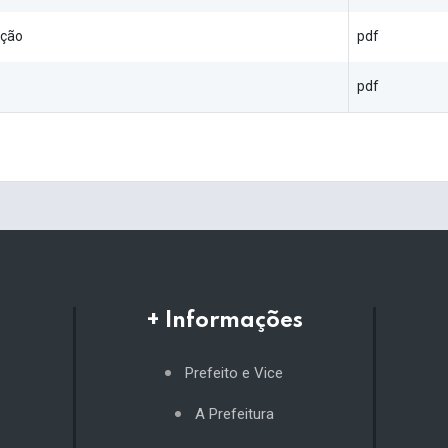
ação
pdf
pdf
+ Informações
Prefeito e Vice
A Prefeitura