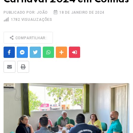
PUBLICADO POR: JOÃO
18 DE JANEIRO DE 2024
1782 VISUALIZAÇÕES
COMPARTILHAR:
Facebook
Messenger
Twitter
Whatsapp
Outras Mídias
Enviar para um amigo
E-mail
Imprimir