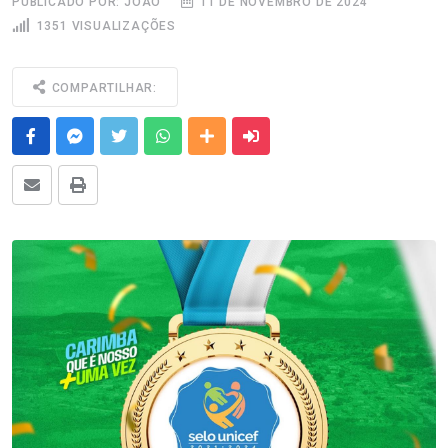
PUBLICADO POR: JOÃO
11 DE NOVEMBRO DE 2024
1351 VISUALIZAÇÕES
COMPARTILHAR:
Facebook
Messenger
Twitter
Whatsapp
Outras Mídias
Enviar para um amigo
E-mail
Imprimir