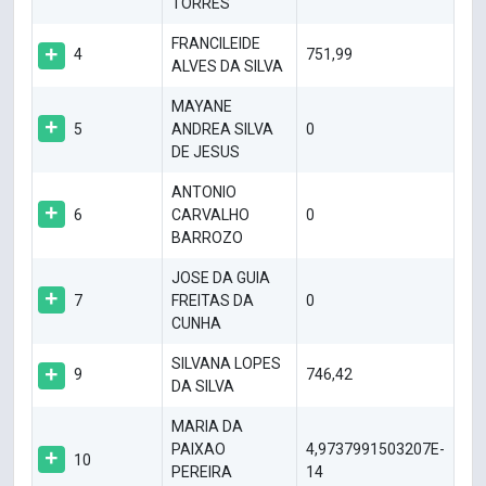
TORRES
FRANCILEIDE
4
751,99
ALVES DA SILVA
MAYANE
5
ANDREA SILVA
0
DE JESUS
ANTONIO
6
CARVALHO
0
BARROZO
JOSE DA GUIA
7
FREITAS DA
0
CUNHA
SILVANA LOPES
9
746,42
DA SILVA
MARIA DA
PAIXAO
4,9737991503207E-
10
PEREIRA
14