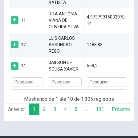
BATISTA
RITA ANTONIA
4,9737991503207E-
11
VIANA DE
14
OLIVEIRA SILVA
LUIS CARLOS
12
ASSUNCAO
1488,83
REGO
JAILSON DE
14
569,2
SOUSA XAVIER
Mostrando de 1 até 10 de 1.305 registros
Anterior
1
2
3
4
5
…
131
Próximo