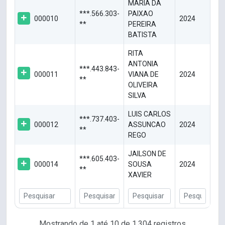
MARIA DA
***.566.303-
PAIXAO
000010
2024
**
PEREIRA
BATISTA
RITA
ANTONIA
***.443.843-
000011
VIANA DE
2024
**
OLIVEIRA
SILVA
LUIS CARLOS
***.737.403-
000012
ASSUNCAO
2024
**
REGO
JAILSON DE
***.605.403-
000014
SOUSA
2024
**
XAVIER
Mostrando de 1 até 10 de 1.304 registros