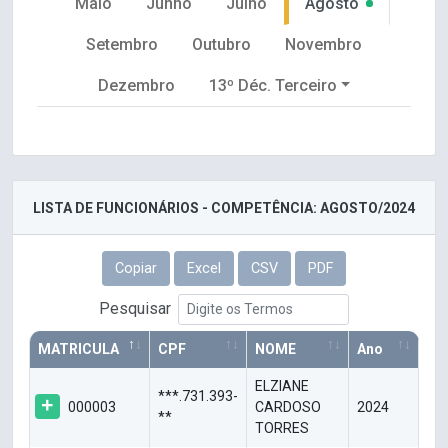
Maio
Junho
Julho
Agosto
Setembro
Outubro
Novembro
Dezembro
13º Déc. Terceiro
LISTA DE FUNCIONÁRIOS - COMPETÊNCIA: AGOSTO/2024
Copiar
Excel
CSV
PDF
Pesquisar
MATRICULA
CPF
NOME
Ano
ELZIANE
***.731.393-
000003
CARDOSO
2024
**
TORRES