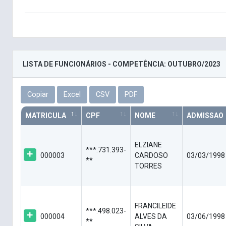
LISTA DE FUNCIONÁRIOS - COMPETÊNCIA: OUTUBRO/2023
Copiar
Excel
CSV
PDF
MATRICULA
CPF
NOME
ADMISSAO
ELZIANE
***.731.393-
000003
CARDOSO
03/03/1998
**
TORRES
FRANCILEIDE
***.498.023-
000004
ALVES DA
03/06/1998
**