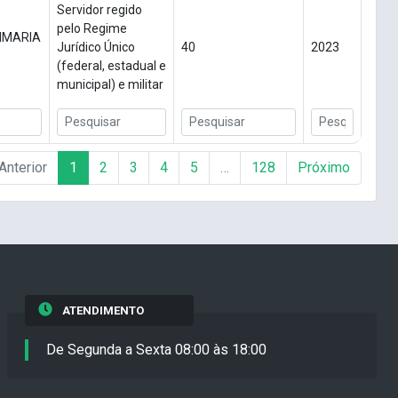
Servidor regido
pelo Regime
IMARIA
Jurídico Único
40
2023
(federal, estadual e
municipal) e militar
Anterior
1
2
3
4
5
…
128
Próximo
ATENDIMENTO
De Segunda a Sexta 08:00 às 18:00