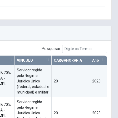
Pesquisar
VINCULO
CARGAHORARIA
Ano
Servidor regido
EB 70%
pelo Regime
A -
Jurídico Único
20
2023
OMPL
(federal, estadual e
municipal) e militar
Servidor regido
EB 70%
pelo Regime
A -
Jurídico Único
20
2023
OMPL