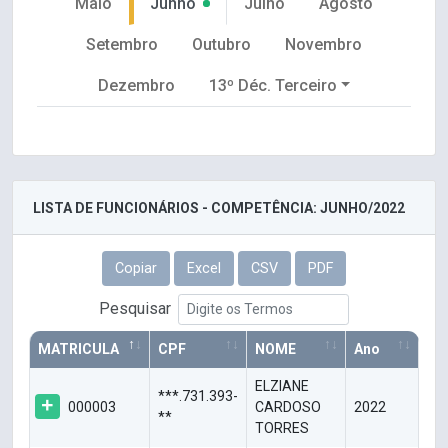
Maio
Junho
Julho
Agosto
Setembro
Outubro
Novembro
Dezembro
13º Déc. Terceiro
LISTA DE FUNCIONÁRIOS - COMPETÊNCIA: JUNHO/2022
Copiar
Excel
CSV
PDF
Pesquisar
MATRICULA
CPF
NOME
Ano
ELZIANE
***.731.393-
000003
CARDOSO
2022
**
TORRES