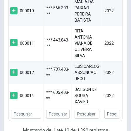
MARIA DA
***.566.303-
PAIXAO
000010
2022
**
PEREIRA
BATISTA
RITA
ANTONIA
***.443.843-
000011
VIANA DE
2022
**
OLIVEIRA
SILVA
LUIS CARLOS
***.737.403-
000012
ASSUNCAO
2022
**
REGO
JAILSON DE
***.605.403-
000014
SOUSA
2022
**
XAVIER
Mostrando de 1 até 10 de 1.390 registros