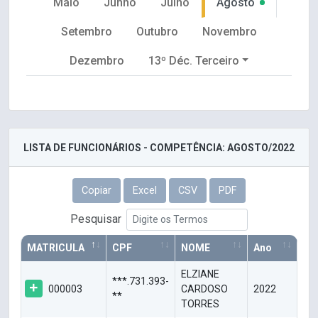
Maio
Junho
Julho
Agosto
Setembro
Outubro
Novembro
Dezembro
13º Déc. Terceiro
LISTA DE FUNCIONÁRIOS - COMPETÊNCIA: AGOSTO/2022
Copiar
Excel
CSV
PDF
Pesquisar
MATRICULA
CPF
NOME
Ano
ELZIANE
***.731.393-
000003
CARDOSO
2022
**
TORRES