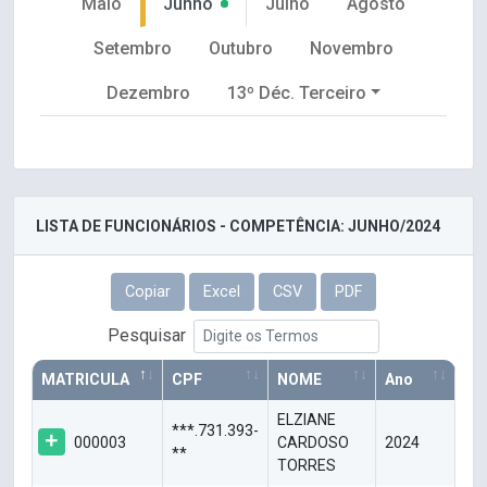
Maio
Junho
Julho
Agosto
Setembro
Outubro
Novembro
Dezembro
13º Déc. Terceiro
LISTA DE FUNCIONÁRIOS - COMPETÊNCIA: JUNHO/2024
Copiar
Excel
CSV
PDF
Pesquisar
MATRICULA
CPF
NOME
Ano
ELZIANE
***.731.393-
000003
CARDOSO
2024
**
TORRES