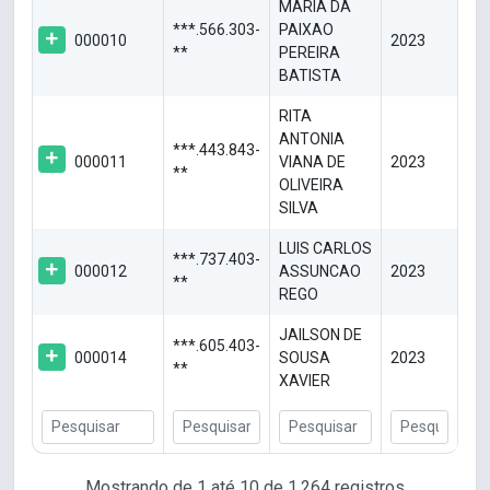
MARIA DA
***.566.303-
PAIXAO
000010
2023
**
PEREIRA
BATISTA
RITA
ANTONIA
***.443.843-
000011
VIANA DE
2023
**
OLIVEIRA
SILVA
LUIS CARLOS
***.737.403-
000012
ASSUNCAO
2023
**
REGO
JAILSON DE
***.605.403-
000014
SOUSA
2023
**
XAVIER
Mostrando de 1 até 10 de 1.264 registros