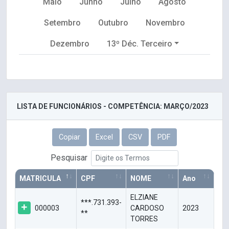
Maio
Junho
Julho
Agosto
Setembro
Outubro
Novembro
Dezembro
13º Déc. Terceiro
LISTA DE FUNCIONÁRIOS - COMPETÊNCIA: MARÇO/2023
Copiar
Excel
CSV
PDF
Pesquisar
MATRICULA
CPF
NOME
Ano
ELZIANE
***.731.393-
000003
CARDOSO
2023
**
TORRES