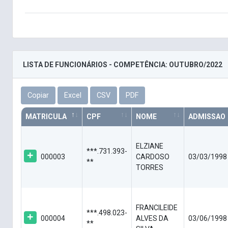
LISTA DE FUNCIONÁRIOS - COMPETÊNCIA: OUTUBRO/2022
Copiar
Excel
CSV
PDF
MATRICULA
CPF
NOME
ADMISSAO
ELZIANE
***.731.393-
000003
CARDOSO
03/03/1998
**
TORRES
FRANCILEIDE
***.498.023-
000004
ALVES DA
03/06/1998
**