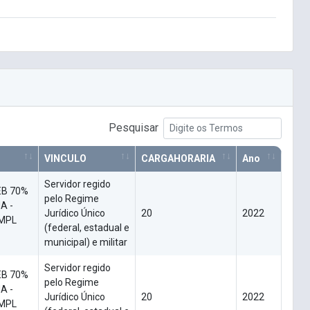
Pesquisar
VINCULO
CARGAHORARIA
Ano
Servidor regido
EB 70%
pelo Regime
A -
Jurídico Único
20
2022
OMPL
(federal, estadual e
municipal) e militar
Servidor regido
EB 70%
pelo Regime
A -
Jurídico Único
20
2022
OMPL