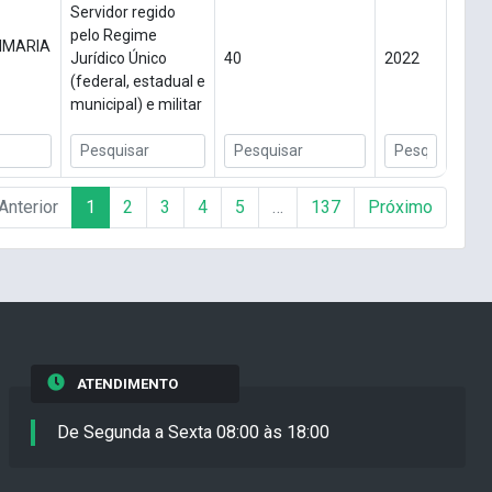
Servidor regido
pelo Regime
IMARIA
Jurídico Único
40
2022
(federal, estadual e
municipal) e militar
Anterior
1
2
3
4
5
…
137
Próximo
ATENDIMENTO
De Segunda a Sexta 08:00 às 18:00