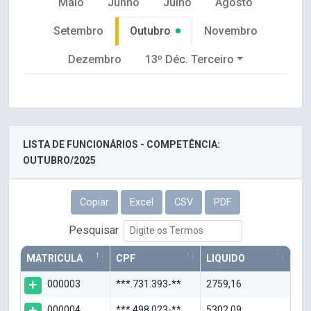
Maio
Junho
Julho
Agosto
Setembro
Outubro
Novembro
Dezembro
13º Déc. Terceiro
LISTA DE FUNCIONÁRIOS - COMPETÊNCIA:
OUTUBRO/2025
Copiar
Excel
CSV
PDF
Pesquisar
MATRICULA
CPF
LIQUIDO
000003
***.731.393-**
2759,16
000004
***.498.023-**
5302,09