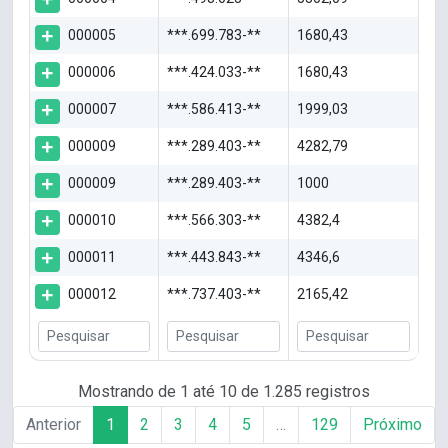
000005
***.699.783-**
1680,43
000006
***.424.033-**
1680,43
000007
***.586.413-**
1999,03
000009
***.289.403-**
4282,79
000009
***.289.403-**
1000
000010
***.566.303-**
4382,4
000011
***.443.843-**
4346,6
000012
***.737.403-**
2165,42
Mostrando de 1 até 10 de 1.285 registros
Anterior
1
2
3
4
5
…
129
Próximo