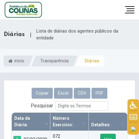
Lista de diárias dos agentes públicos da
Diárias
|
entidade
inicio
Transparência
Diárias
Copiar
Excel
CSV
PDF
Pesquisar
Data da
Número
Diária:
Exercicio:
Detalhes:
072